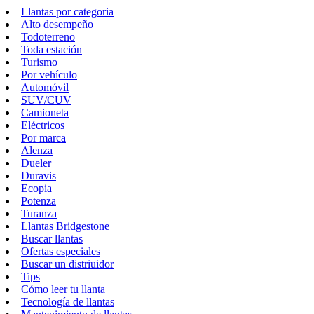
Llantas por categoria
Alto desempeño
Todoterreno
Toda estación
Turismo
Por vehículo
Automóvil
SUV/CUV
Camioneta
Eléctricos
Por marca
Alenza
Dueler
Duravis
Ecopia
Potenza
Turanza
Llantas Bridgestone
Buscar llantas
Ofertas especiales
Buscar un distriuidor
Tips
Cómo leer tu llanta
Tecnología de llantas