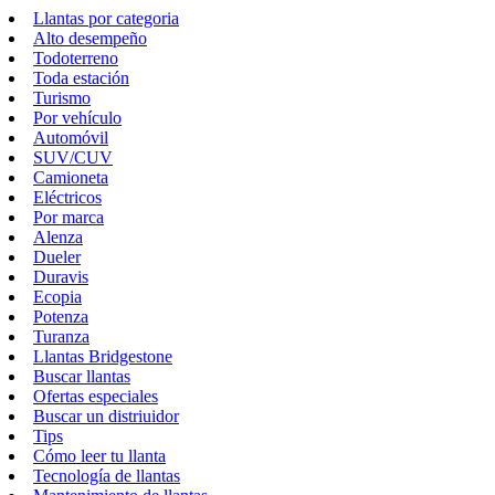
Llantas por categoria
Alto desempeño
Todoterreno
Toda estación
Turismo
Por vehículo
Automóvil
SUV/CUV
Camioneta
Eléctricos
Por marca
Alenza
Dueler
Duravis
Ecopia
Potenza
Turanza
Llantas Bridgestone
Buscar llantas
Ofertas especiales
Buscar un distriuidor
Tips
Cómo leer tu llanta
Tecnología de llantas