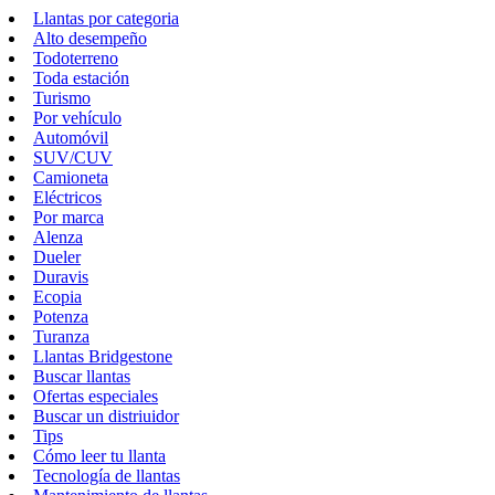
Llantas por categoria
Alto desempeño
Todoterreno
Toda estación
Turismo
Por vehículo
Automóvil
SUV/CUV
Camioneta
Eléctricos
Por marca
Alenza
Dueler
Duravis
Ecopia
Potenza
Turanza
Llantas Bridgestone
Buscar llantas
Ofertas especiales
Buscar un distriuidor
Tips
Cómo leer tu llanta
Tecnología de llantas