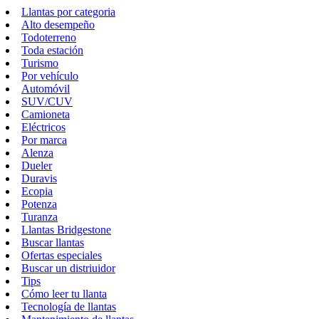
Llantas por categoria
Alto desempeño
Todoterreno
Toda estación
Turismo
Por vehículo
Automóvil
SUV/CUV
Camioneta
Eléctricos
Por marca
Alenza
Dueler
Duravis
Ecopia
Potenza
Turanza
Llantas Bridgestone
Buscar llantas
Ofertas especiales
Buscar un distriuidor
Tips
Cómo leer tu llanta
Tecnología de llantas