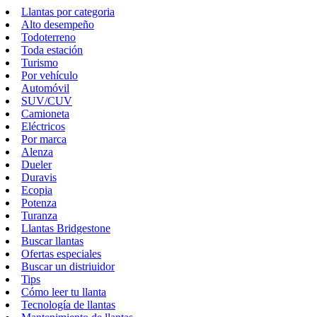
Llantas por categoria
Alto desempeño
Todoterreno
Toda estación
Turismo
Por vehículo
Automóvil
SUV/CUV
Camioneta
Eléctricos
Por marca
Alenza
Dueler
Duravis
Ecopia
Potenza
Turanza
Llantas Bridgestone
Buscar llantas
Ofertas especiales
Buscar un distriuidor
Tips
Cómo leer tu llanta
Tecnología de llantas