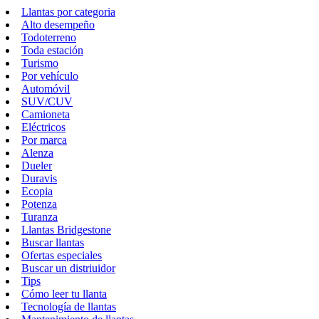
Llantas por categoria
Alto desempeño
Todoterreno
Toda estación
Turismo
Por vehículo
Automóvil
SUV/CUV
Camioneta
Eléctricos
Por marca
Alenza
Dueler
Duravis
Ecopia
Potenza
Turanza
Llantas Bridgestone
Buscar llantas
Ofertas especiales
Buscar un distriuidor
Tips
Cómo leer tu llanta
Tecnología de llantas