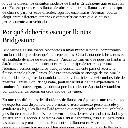
lo que te ofrecemos distintos modelos de llantas Bridgestone que se adaptan
a ti. Ya sea que necesites llantas de alto rendimiento, llantas para todo tipo
de clima o para terrenos difíciles, aquí los encontrarás. Además, podrás
elegir entre diferentes tamaños y características para que se ajusten
perfectamente a tu vehículo.
Por qué deberías escoger llantas
Bridgestone
Bridgestone es una marca reconocida a nivel mundial por su compromiso
con la calidad y el desempeño excepcionales. Cada llanta que fabricamos es
el resultado de años de experiencia. Puedes confiar en que nuestras llantas te
darán un excelente rendimiento en cualquier tipo de terreno y clima.
Además, nuestros ingenieros trabajan constantemente para ofrecerte la
última tecnología en llantas. Nuestra innovación se encarga de mejorar la
durabilidad, el agarre, la maniobrabilidad y la eficiencia del combustible de
nuestras llantas. Con Bridgestone, podrás disfrutar de una experiencia de
conducción suave, segura y cómoda por las calles de Apartado y también
por cualquier carretera, en cada uno de tus viajes.
En nuestras diferentes distribuidoras de llantas en Apartado, nuestro equipo
de expertos está disponible para brindarte asesoramiento personalizado y
ayudarte a elegir las llantas Bridgestone que mejor se adapten a tu vehículo
y estilo de conducción. Estaremos encantados de resolver todas tus dudas y
guiarte en tu elección. Contamos con llantas deportivas, run flat, para todas
las estaciones y más modelos. Encuentra tu llantera en Apartado más
cercana y estrena hoy mismo. Descubre nuestras promociones de llantas y