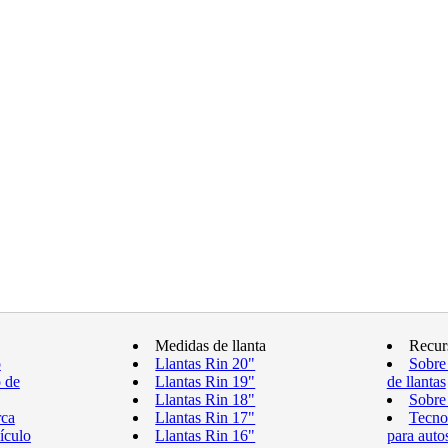
Medidas de llanta
Recur
o
Llantas Rin 20"
Sobre
o de
Llantas Rin 19"
de llantas
Llantas Rin 18"
Sobre 
rca
Llantas Rin 17"
Tecnol
ículo
Llantas Rin 16"
para auto