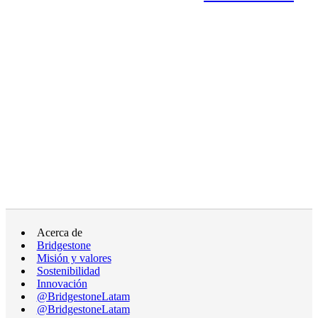
Acerca de
Bridgestone
Misión y valores
Sostenibilidad
Innovación
@BridgestoneLatam
@BridgestoneLatam