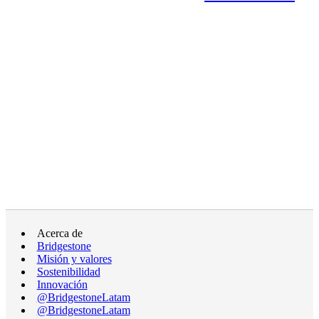
Acerca de
Bridgestone
Misión y valores
Sostenibilidad
Innovación
@BridgestoneLatam
@BridgestoneLatam