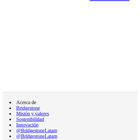
Acerca de
Bridgestone
Misión y valores
Sostenibilidad
Innovación
@BridgestoneLatam
@BridgestoneLatam