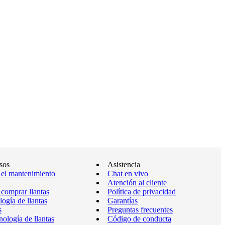
sos
Asistencia
 el mantenimiento
Chat en vivo
Atención al cliente
comprar llantas
Política de privacidad
ogía de llantas
Garantías
s
Preguntas frecuentes
ología de llantas
Código de conducta