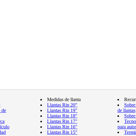
Medidas de llanta
Recur
o
Llantas Rin 20"
Sobre
o de
Llantas Rin 19"
de llantas
Llantas Rin 18"
Sobre 
rca
Llantas Rin 17"
Tecnol
ículo
Llantas Rin 16"
para auto
dad
Llantas Rin 15"
Termin