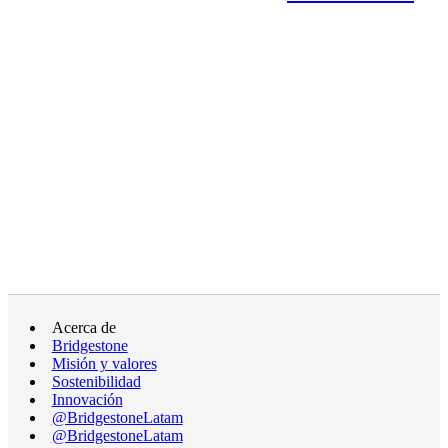
Acerca de
Bridgestone
Misión y valores
Sostenibilidad
Innovación
@BridgestoneLatam
@BridgestoneLatam