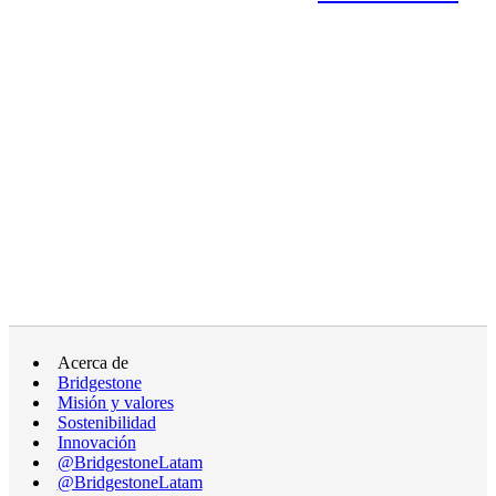
Acerca de
Bridgestone
Misión y valores
Sostenibilidad
Innovación
@BridgestoneLatam
@BridgestoneLatam