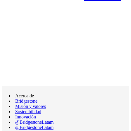
Acerca de
Bridgestone
Misión y valores
Sostenibilidad
Innovación
@BridgestoneLatam
@BridgestoneLatam