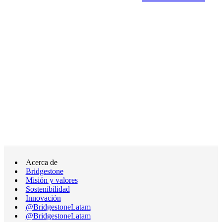
Acerca de
Bridgestone
Misión y valores
Sostenibilidad
Innovación
@BridgestoneLatam
@BridgestoneLatam