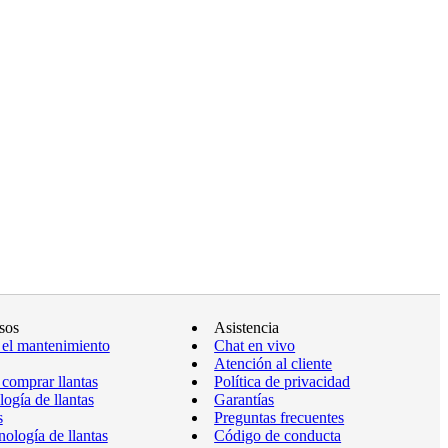
sos
Asistencia
 el mantenimiento
Chat en vivo
Atención al cliente
comprar llantas
Política de privacidad
ogía de llantas
Garantías
s
Preguntas frecuentes
ología de llantas
Código de conducta