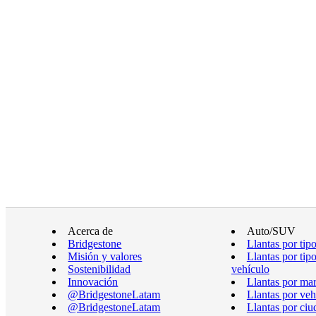
Acerca de
Auto/SUV
Bridgestone
Llantas por tip
Misión y valores
Llantas por tip
Sostenibilidad
vehículo
Innovación
Llantas por ma
@BridgestoneLatam
Llantas por veh
@BridgestoneLatam
Llantas por ciu