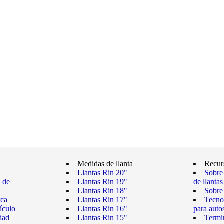
Medidas de llanta
Recur
o
Llantas Rin 20"
Sobre
o de
Llantas Rin 19"
de llantas
Llantas Rin 18"
Sobre 
rca
Llantas Rin 17"
Tecnol
ículo
Llantas Rin 16"
para auto
dad
Llantas Rin 15"
Termin