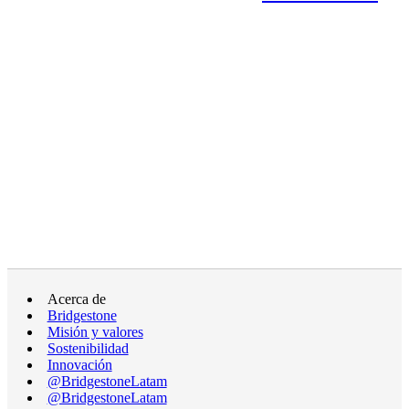
Acerca de
Bridgestone
Misión y valores
Sostenibilidad
Innovación
@BridgestoneLatam
@BridgestoneLatam