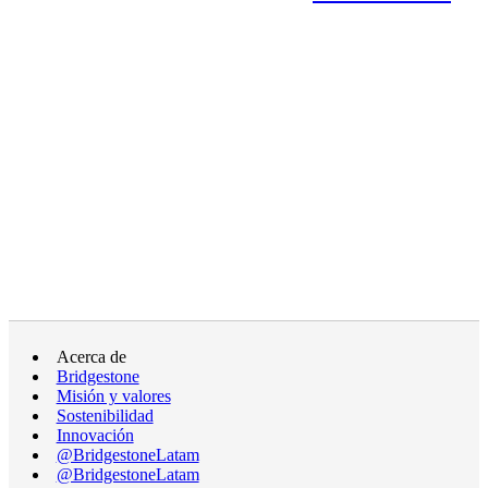
Acerca de
Bridgestone
Misión y valores
Sostenibilidad
Innovación
@BridgestoneLatam
@BridgestoneLatam