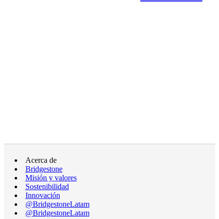
Acerca de
Bridgestone
Misión y valores
Sostenibilidad
Innovación
@BridgestoneLatam
@BridgestoneLatam