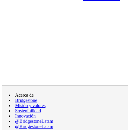
Acerca de
Bridgestone
Misión y valores
Sostenibilidad
Innovación
@BridgestoneLatam
@BridgestoneLatam