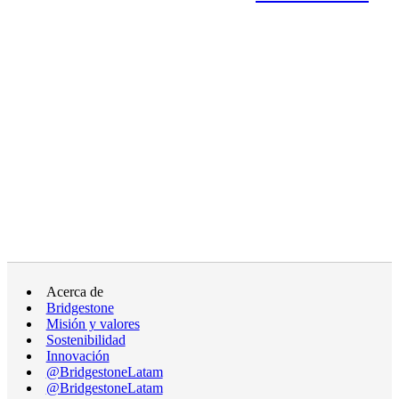
Acerca de
Bridgestone
Misión y valores
Sostenibilidad
Innovación
@BridgestoneLatam
@BridgestoneLatam