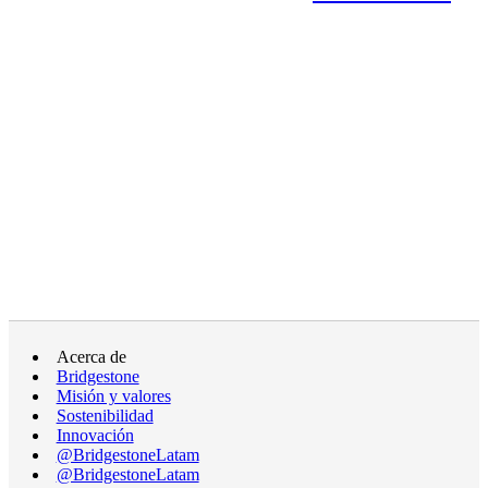
Acerca de
Bridgestone
Misión y valores
Sostenibilidad
Innovación
@BridgestoneLatam
@BridgestoneLatam