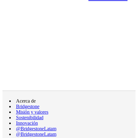
Acerca de
Bridgestone
Misión y valores
Sostenibilidad
Innovación
@BridgestoneLatam
@BridgestoneLatam