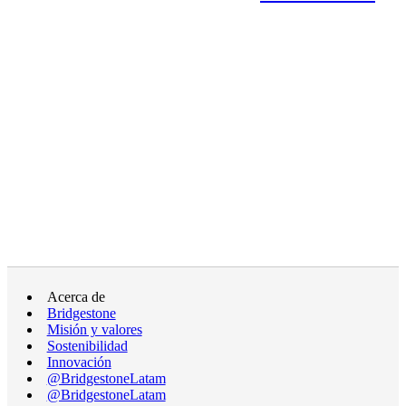
Acerca de
Bridgestone
Misión y valores
Sostenibilidad
Innovación
@BridgestoneLatam
@BridgestoneLatam