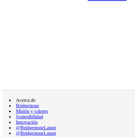
Acerca de
Bridgestone
Misión y valores
Sostenibilidad
Innovación
@BridgestoneLatam
@BridgestoneLatam