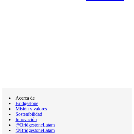
Acerca de
Bridgestone
Misión y valores
Sostenibilidad
Innovación
@BridgestoneLatam
@BridgestoneLatam