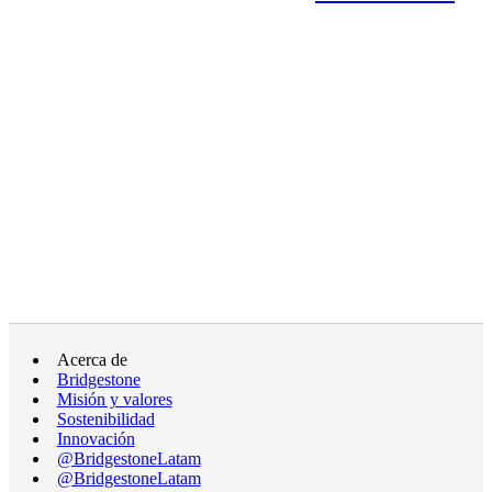
Acerca de
Bridgestone
Misión y valores
Sostenibilidad
Innovación
@BridgestoneLatam
@BridgestoneLatam