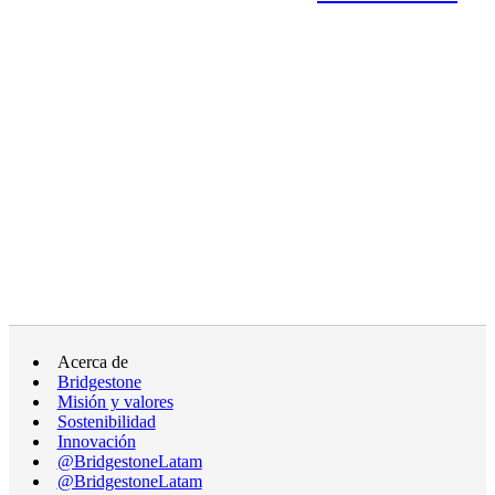
Acerca de
Bridgestone
Misión y valores
Sostenibilidad
Innovación
@BridgestoneLatam
@BridgestoneLatam