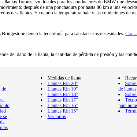
as llantas Turanza son ideales para los conductores de BMW que desean
movimiento después de una ponchadura por hasta 80 km a una velocida
renos desafiantes. Y cuando la temperatura baje y las condiciones de ma
Bridgestone tienen la tecnología para satisfacer tus necesidades.
Consu
nde del daño de la llanta, la cantidad de pérdida de presión y las con
Medidas de llanta
Recur
o
Llantas Rin 20"
Sobre
o de
Llantas Rin 19"
de llantas
Llantas Rin 18"
Sobre 
rca
Llantas Rin 17"
Tecnol
ículo
Llantas Rin 16"
para auto
dad
Llantas Rin 15"
Termin
e se
Ver todos
eda
antas