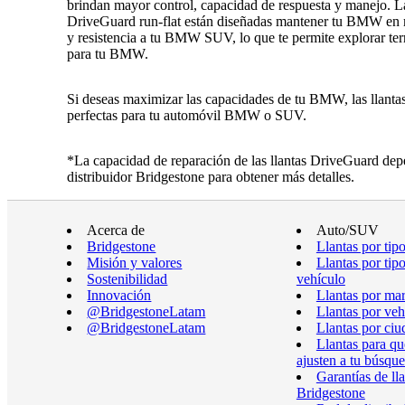
brindan mayor control, capacidad de respuesta y manejo. L
DriveGuard run-flat están diseñadas mantener tu BMW en 
y resistencia a tu BMW SUV, lo que te permite explorar ter
para tu BMW.
Si deseas maximizar las capacidades de tu BMW, las llantas 
perfectas para tu automóvil BMW o SUV.
*La capacidad de reparación de las llantas DriveGuard depe
distribuidor Bridgestone para obtener más detalles.
Acerca de
Auto/SUV
Bridgestone
Llantas por tip
Misión y valores
Llantas por tip
Sostenibilidad
vehículo
Innovación
Llantas por ma
@BridgestoneLatam
Llantas por veh
@BridgestoneLatam
Llantas por ciu
Llantas para qu
ajusten a tu búsqu
Garantías de ll
Bridgestone