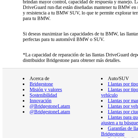
brindan mayor control, capacidad de respuesta y manejo. L
DriveGuard run-flat están diseñadas mantener tu BMW en 
y resistencia a tu BMW SUV, lo que te permite explorar ter
para tu BMW.
Si deseas maximizar las capacidades de tu BMW, las llantas 
perfectas para tu automóvil BMW o SUV.
*La capacidad de reparación de las llantas DriveGuard depe
distribuidor Bridgestone para obtener más detalles.
Acerca de
Auto/SUV
Bridgestone
Llantas por tip
Misión y valores
Llantas por tip
Sostenibilidad
vehículo
Innovación
Llantas por ma
@BridgestoneLatam
Llantas por veh
@BridgestoneLatam
Llantas por ciu
Llantas para qu
ajusten a tu búsqu
Garantías de ll
Bridgestone