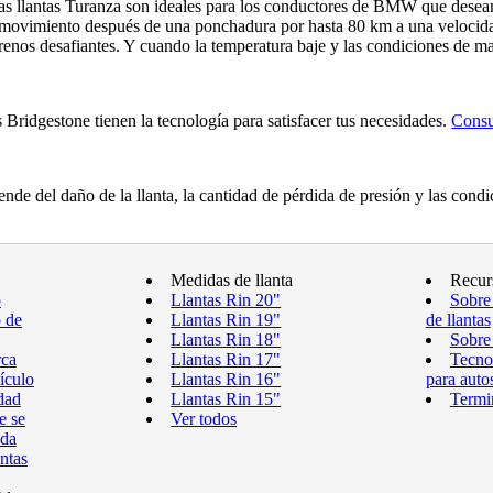
as llantas Turanza son ideales para los conductores de BMW que desean
movimiento después de una ponchadura por hasta 80 km a una velocida
renos desafiantes. Y cuando la temperatura baje y las condiciones de ma
Bridgestone tienen la tecnología para satisfacer tus necesidades.
Consu
nde del daño de la llanta, la cantidad de pérdida de presión y las con
Medidas de llanta
Recur
o
Llantas Rin 20"
Sobre
o de
Llantas Rin 19"
de llantas
Llantas Rin 18"
Sobre 
rca
Llantas Rin 17"
Tecnol
ículo
Llantas Rin 16"
para auto
dad
Llantas Rin 15"
Termin
e se
Ver todos
eda
antas