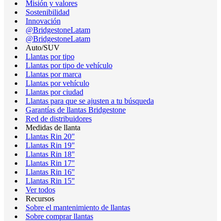
Misión y valores
Sostenibilidad
Innovación
@BridgestoneLatam
@BridgestoneLatam
Auto/SUV
Llantas por tipo
Llantas por tipo de vehículo
Llantas por marca
Llantas por vehículo
Llantas por ciudad
Llantas para que se ajusten a tu búsqueda
Garantías de llantas Bridgestone
Red de distribuidores
Medidas de llanta
Llantas Rin 20"
Llantas Rin 19"
Llantas Rin 18"
Llantas Rin 17"
Llantas Rin 16"
Llantas Rin 15"
Ver todos
Recursos
Sobre el mantenimiento de llantas
Sobre comprar llantas