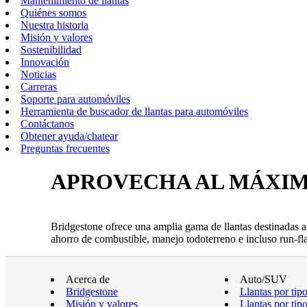
Mantenimiento de llantas
Quiénes somos
Nuestra historia
Misión y valores
Sostenibilidad
Innovación
Noticias
Carreras
Soporte para automóviles
Herramienta de buscador de llantas para automóviles
Contáctanos
Obtener ayuda/chatear
Preguntas frecuentes
APROVECHA AL MÁXIM
Bridgestone ofrece una amplia gama de llantas destinadas a
ahorro de combustible, manejo todoterreno e incluso run-fl
Acerca de
Auto/SUV
Bridgestone
Llantas por tip
Misión y valores
Llantas por tip